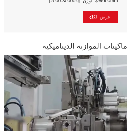
Ø4000mm، الوزن:
2000-30000kg
)
عرض الكل
ماكينات الموازنة الديناميكية