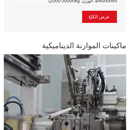
Ø4000mm، الوزن:
2000-30000kg
)
عرض الكل
ماكينات الموازنة الديناميكية