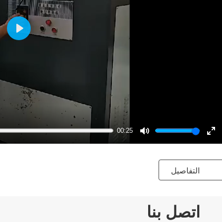
Play
00:25
Mute
En
ful
التفاصيل
اتصل بنا