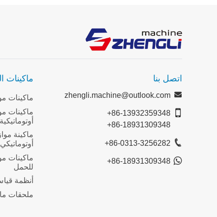
اتصل بنا
ماكينات ال
zhengli.machine@outlook.com
ماكينات موا
ماكينات مو
+86-13932359348
أوتوماتيكية
+86-18931309348
ماكينة موا
+86-0313-3256282
أوتوماتيكي
ماكينات موا
+86-18931309348
للحمل
أنظمة قياس 
ملحقات ماكي