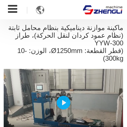

ماكينة موازنة ديناميكية بنظام محامل ثابتة
(نظام عمود كردان لنقل الحركة)، طراز
YYW-300
(قطر القطعة: Ø1250mm، الوزن:
10-
)
300kg
Play