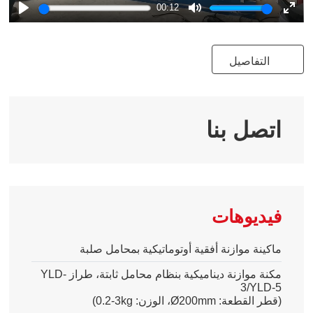
00:12
Play
Mute
Ente
full
التفاصيل
اتصل بنا
فيديوهات
ماكينة موازنة أفقية أوتوماتيكية بمحامل صلبة
مكنة موازنة ديناميكية بنظام محامل ثابتة، طراز
YLD-
3/YLD-5
(قطر القطعة
:
Ø200mm
، الوزن
:
0.2-3kg
)