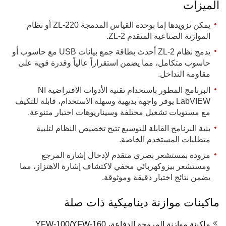
الميزات
يمكن تزويدها إما بوحدة القياس المدمجة ZL-220 أو نظام
الموازنة الصناعية المتقدم ZL-2.
يدمج نظام ZL-2 أحدث بطاقة جمع بيانات USB مع حاسوب أو
حاسوب متكامل، مما يضمن استقراراً عالياً وقدرة قوية على
مقاومة التداخل.
البرنامج المطور باستخدام تقنية الأدوات الافتراضية NI
LabVIEW يوفر واجهة بديهية وسهلة الاستخدام، قابلة للتكيف
مع مستويات تشغيل مختلفة وسيناريوهات اختبار متنوعة.
بنية البرنامج القابلة للتوسيع تتيح تخصيص النظام لتلبية
متطلبات المستخدم الخاصة.
مزودة بمستشعر بصري متقدم لإدخال إشارة المرجع
ومستشعر بيزوكهربائي مخفي لاكتشاف إشارة الاهتزاز، مما
يضمن نتائج اختبار دقيقة وموثوقة.
ماكينات موازنة ديناميكية ذات صلة
ماكينة موازنة المروحة الدفاعة، YFW-100/YFW-160