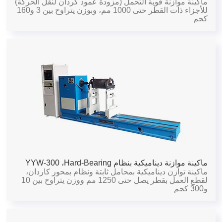
ماكينة موازنة قوية التحمل (مزودة عمود كردان لنقل الحركة)
للأجزاء ذات القطر حتى 1000 مم، وبوزن يتراوح بين 3 و160
كجم
ماكينة موازنة ديناميكية بنظام Hard-Bearing،
YYW-300
ماكينة توازن ديناميكية بمحامل ثابتة ونظام بمحور كاردان،
لقطع العمل بقطر يصل حتى 1250 مم ووزن يتراوح بين 10
و300 كجم