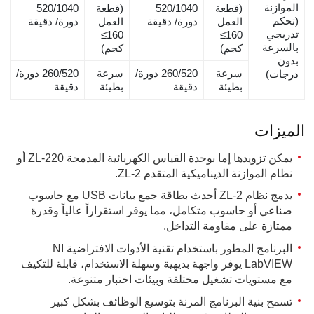
الموازنة
(قطعة
520/1040
(قطعة
520/1040
(تحكم
العمل
دورة/ دقيقة
العمل
دورة/ دقيقة
تدريجي
≤160
≤160
بالسرعة
كجم)
كجم)
بدون
سرعة
260/520
دورة/
سرعة
260/520
دورة/
درجات)
بطيئة
دقيقة
بطيئة
دقيقة
الميزات
يمكن تزويدها إما بوحدة القياس الكهربائية المدمجة ZL-220 أو
نظام الموازنة الديناميكية المتقدم ZL-2.
يدمج نظام ZL-2 أحدث بطاقة جمع بيانات USB مع حاسوب
صناعي أو حاسوب متكامل، مما يوفر استقراراً عالياً وقدرة
ممتازة على مقاومة التداخل.
البرنامج المطور باستخدام تقنية الأدوات الافتراضية NI
LabVIEW يوفر واجهة بديهية وسهلة الاستخدام، قابلة للتكيف
مع مستويات تشغيل مختلفة وبيئات اختبار متنوعة.
تسمح بنية البرنامج المرنة بتوسيع الوظائف بشكل كبير