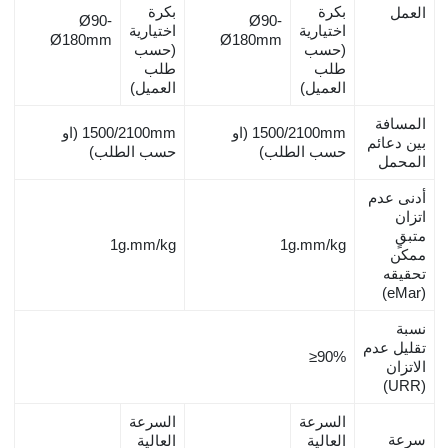
بكرة
بكرة
العمل
Ø90-
Ø90-
اختيارية
اختيارية
Ø180mm
Ø180mm
(حسب
(حسب
طلب
طلب
العميل)
العميل)
المسافة
1500/2100mm
(او
1500/2100mm
(او
بين دعائم
حسب الطلب)
حسب الطلب)
المحمل
أدنى عدم
اتزان
متبقٍ
1g.mm/kg
1g.mm/kg
ممكن
تحقيقه
(eMar)
نسبة
تقليل عدم
≥90%
الاتزان
(URR)
السرعة
السرعة
سرعة
العالية
العالية