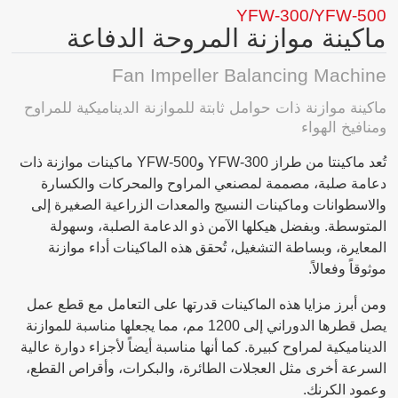
YFW-300/YFW-500
ماكينة موازنة المروحة الدفاعة
Fan Impeller Balancing Machine
ماكينة موازنة ذات حوامل ثابتة للموازنة الديناميكية للمراوح
ومنافيخ الهواء
تُعد ماكينتا من طراز YFW-300 وYFW-500 ماكينات موازنة ذات
دعامة صلبة، مصممة لمصنعي المراوح والمحركات والكسارة
والاسطوانات وماكينات النسيج والمعدات الزراعية الصغيرة إلى
المتوسطة. وبفضل هيكلها الآمن ذو الدعامة الصلبة، وسهولة
المعايرة، وبساطة التشغيل، تُحقق هذه الماكينات أداء موازنة
موثوقاً وفعالاً.
ومن أبرز مزايا هذه الماكينات قدرتها على التعامل مع قطع عمل
يصل قطرها الدوراني إلى 1200 مم، مما يجعلها مناسبة للموازنة
الديناميكية لمراوح كبيرة. كما أنها مناسبة أيضاً لأجزاء دوارة عالية
السرعة أخرى مثل العجلات الطائرة، والبكرات، وأقراص القطع،
وعمود الكرنك.