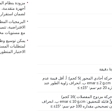
لضمان استقرار أ
الافتراضية، تتمي
مع مستويات مخت
يمكن توسيع وظا
لمتطلبات المستخ
الاختبار المتطور
/ دقيقة
 حركة أحادي المحور
(
5 كجم)
:
أ. أقل قيمة عدم
emar ≤ 2 g.cm
ب. انحراف زاوية الطور عند
سم:
≤ ±15°
 حركة مزدوج المفصلات
(
16 كجم)
ٍّ قابلة للتحقيق:
emar ≤ 10 g.cm
ب. انحراف
يحي مقداره 100 جم·سم:
≤ ±15°