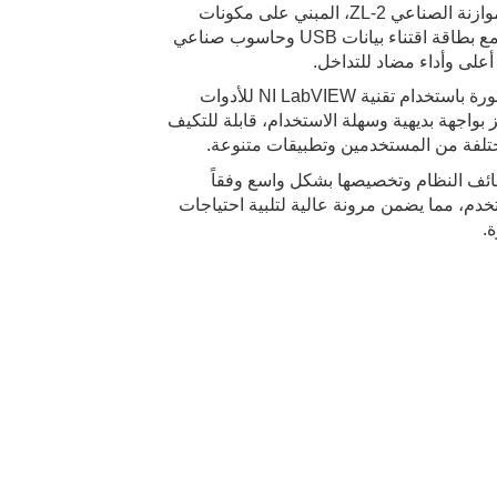
مزودة بنظام الموازنة الصناعي ZL-2، المبني على مكونات
أجهزة متقدمة، مع بطاقة اقتناء بيانات USB وحاسوب صناعي
على وأداء مضاد للتداخل.
البرمجيات المطورة باستخدام تقنية NI LabVIEW للأدوات
ز بواجهة بديهية وسهلة الاستخدام، قابلة للتكيف
لفة من المستخدمين وتطبيقات متنوعة.
ئف النظام وتخصيصها بشكل واسع وفقاً
دم، مما يضمن مرونة عالية لتلبية احتياجات
ة.