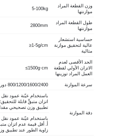
وزن القطعة المراد
5-100kg
موازنتها
طول القطعة المراد
2800mm
موازنتها
حساسية استشعار
عالية لتحقيق موازنة
≥1-5g/cm
مثالية
الحد الأقصى لعدم
الاتزان الأولي لقطعة
≤1500g·cm
العمل المراد توزينها
سرعة الموازنة
800/1200/1600/2400
دورة
باستخدام عيّنة عمود نقل
اتزان متبقٍّ قابلة للتحقيق:
تطبيق وزن تصحيحي مقداره 20 جم·
دقة الموازنة
باستخدام عيّنة عمود نقل
أ. أقل قيمة عدم اتزان متبق
زاوية الطور عند تطبيق وزن تصح