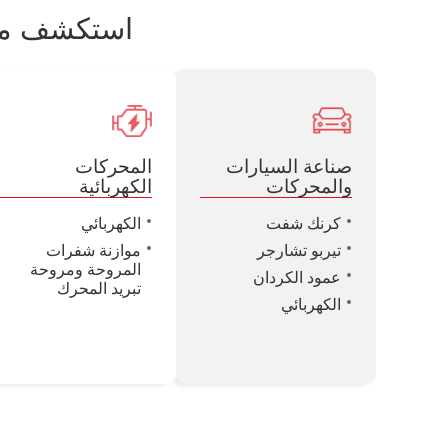
استكشف معد
صناعة السيارات
المحركات
والمحركات
الكهربائية
كرنك شفت
الكهربائي
تيربو تشارجر
موازنة شفرات
المروحة ومروحة
عمود الكردان
تبريد المحرك
الكهربائي