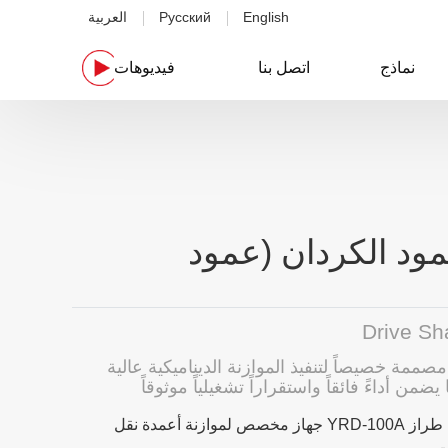
English
Русский
العربية
نماذج
اتصل بنا
فيديوهات
مود الكردان (عمود
Drive Sh
صممة خصيصاً لتنفيذ الموازنة الديناميكية عالية
ضمن أداءً فائقاً واستقراراً تشغيلياً موثوقاً
تُعد ماكينة الموازنة بمحامل صلبة طراز YRD-100A جهاز مخصص لموازنة أعمدة نقل