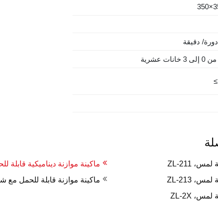
350×
ورة/ دقيقة
ات عشرية
≤
لة
، ZL-211
ماكينة موازنة ديناميكية قابلة للحم
، ZL-213
ماكينة موازنة قابلة للحمل مع شاشة
س، ZL-2X