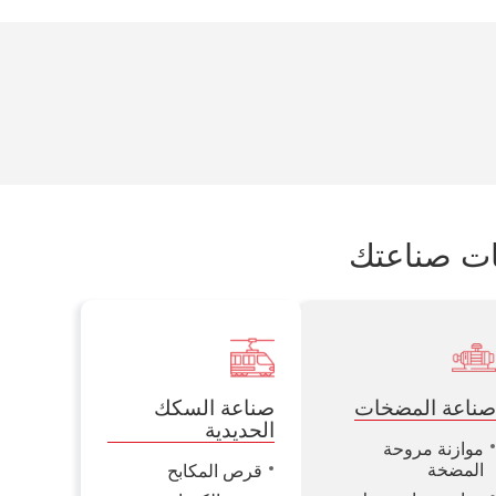
ات صناعتك
ناعة المضخات
صناعة السكك
الحديدية
موازنة مروحة
المضخة
قرص المكابح