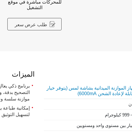
للمحركات مباشرة في موقع
التشغيل
طلب عرض سعر
الميزات
برنامج ذكي يعال
ز الموازنة الميدانية بشاشة لمس (يتوفر خيار
التصحيح بدقة، 
لة لإعادة الشحن 6000mA)
موازنة سلسة وف
إمكانية طباعة ب
لتسهيل التوثيق 
999 كيلوجرام
تيار بين مستوى واحد ومستويين