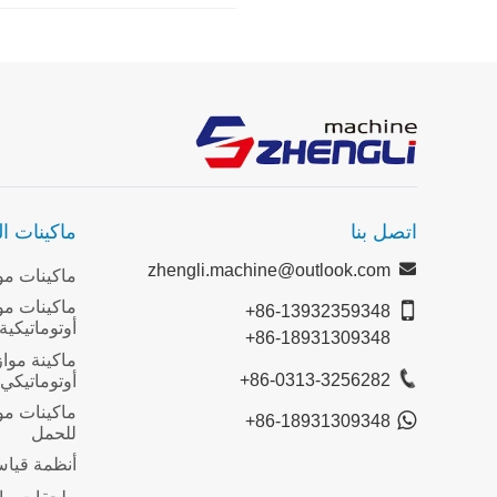
اتصل بنا
ماكينات ال
zhengli.machine@outlook.com
ماكينات موا
ماكينات مو
+86-13932359348
أوتوماتيكية
+86-18931309348
ماكينة موا
+86-0313-3256282
أوتوماتيكي
ماكينات موا
+86-18931309348
للحمل
أنظمة قياس 