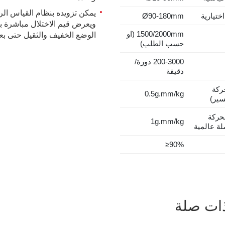
ختيارية
Ø90-180mm
ويعرض قيم الاختلال مباشرة بال
1500/2000mm
(او
الوضع الخفيف والثقيل حتى بعد
حسب الطلب)
200-3000
دورة/
دقيقة
حركة
0.5g.mm/kg
سير)
حركة
1g.mm/kg
ة عالمية
≥90%
ذات صلة