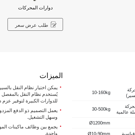
دوارات المحركات
طلب عرض سعر
الميزات
يمكن اختيار نظام النقل بالسير
حركة
10-160kg
يُستخدم نظام النقل بالمفصل ا
سير)
للدوارات الكبيرة لتوفير عزم دو
حركة
30-500kg
يعمل التصميم ذو الدفع المزدوج
ة عالمية
وسهل التشغيل.
Ø1200mm
يجمع بين وظائف ماكينات المو
واحدة.
قياسية
Ø10-90mm