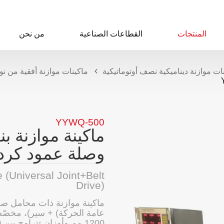
المنتجات
القطاعات الصناعية
من نحن
ات موازنة ديناميكية نصف أوتوماتيكية
ماكينات موازنة أفقية من نوع d-Bearing
YYWQ-500
ماكينة موازنة ب
وصلة عمود كردا
(Universal Joint+Belt
Drive)
ماكينة موازنة ذات محامل صل
عامة الحركة) + سير)، مخصّ
1200 مم وأوزان تتراوح بين 10 و500 كجم