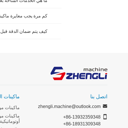
ما هي الخدمات المتاحة بعد
كم مرة يجب معايرة ماكينا
كيف يتم ضمان الدقة قبل 
اتصل بنا
ماكينات ال
zhengli.machine@outlook.com
ماكينات موا
ماكينات مو
+86-13932359348
أوتوماتيكية
+86-18931309348