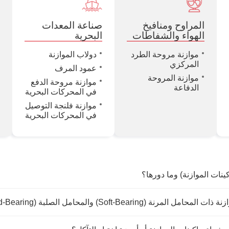
المراوح ومنافيخ
صناعة المعدات
ص
الهواء والشفاطات
البحرية
موازنة مروحة الطرد
دولاب الموازنة
المركزي
عمود المرف
موازنة المروحة
موازنة مروحة الدفع
الدفاعة
في المحركات البحرية
موازنة فلنجة التوصيل
في المحركات البحرية
ينات الموازنة) وما دورها؟
 (Soft-Bearing) والمحامل الصلبة (Hard-Bearing)؟